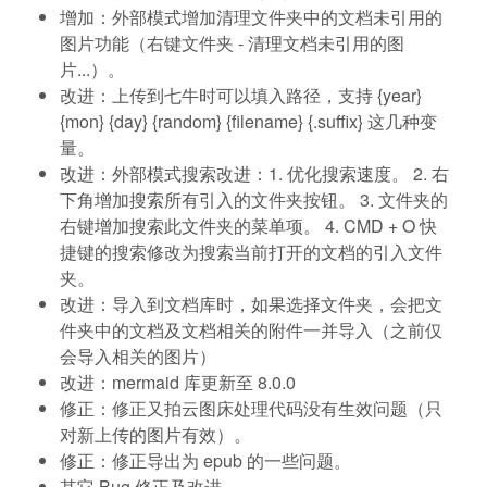
增加：外部模式增加清理文件夹中的文档未引用的
图片功能（右键文件夹 - 清理文档未引用的图
片...）。
改进：上传到七牛时可以填入路径，支持 {year}
{mon} {day} {random} {filename} {.suffix} 这几种变
量。
改进：外部模式搜索改进：1. 优化搜索速度。 2. 右
下角增加搜索所有引入的文件夹按钮。 3. 文件夹的
右键增加搜索此文件夹的菜单项。 4. CMD + O 快
捷键的搜索修改为搜索当前打开的文档的引入文件
夹。
改进：导入到文档库时，如果选择文件夹，会把文
件夹中的文档及文档相关的附件一并导入（之前仅
会导入相关的图片）
改进：mermaid 库更新至 8.0.0
修正：修正又拍云图床处理代码没有生效问题（只
对新上传的图片有效）。
修正：修正导出为 epub 的一些问题。
其它 Bug 修正及改进。