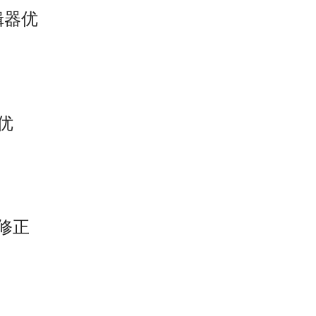
编辑器优
 优
 修正