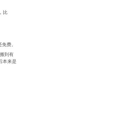
便，比
且还免费。
t搬到有
后本来是