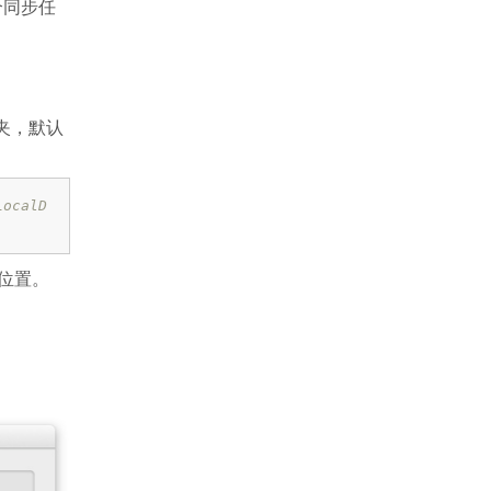
一个同步任
夹，默认
LocalD
位置。